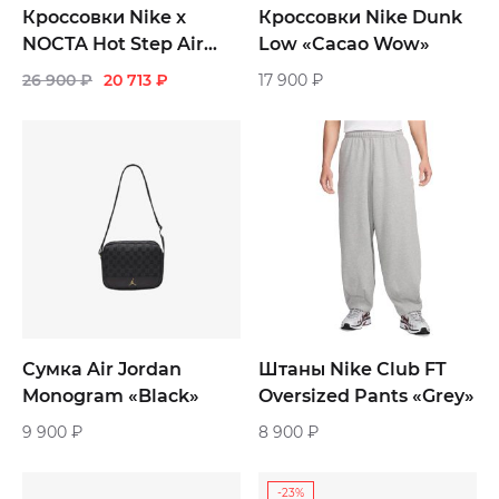
Кроссовки Nike x
Кроссовки Nike Dunk
NOCTA Hot Step Air
Low «Cacao Wow»
Terra «Light Bone»
26 900
₽
20 713
₽
17 900
₽
Сумка Air Jordan
Штаны Nike Club FT
Monogram «Black»
Oversized Pants «Grey»
9 900
₽
8 900
₽
-23%