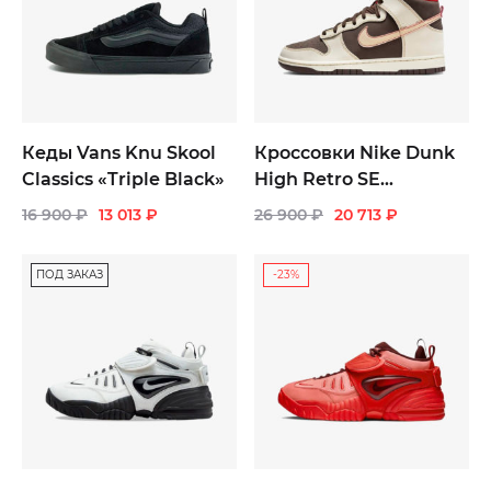
Кеды Vans Knu Skool
Кроссовки Nike Dunk
Classics «Triple Black»
High Retro SE
«Baroque Brown»
16 900
₽
13 013
₽
26 900
₽
20 713
₽
ПОД ЗАКАЗ
-23%