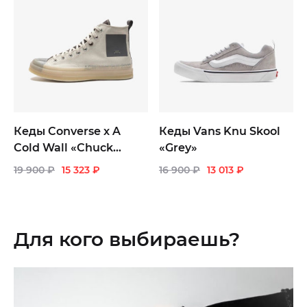
Кеды Converse x A
Кеды Vans Knu Skool
Cold Wall «Chuck
«Grey»
Taylor All Star 1970s
19 900
₽
15 323
₽
16 900
₽
13 013
₽
High Silver Birch»
Для кого выбираешь?