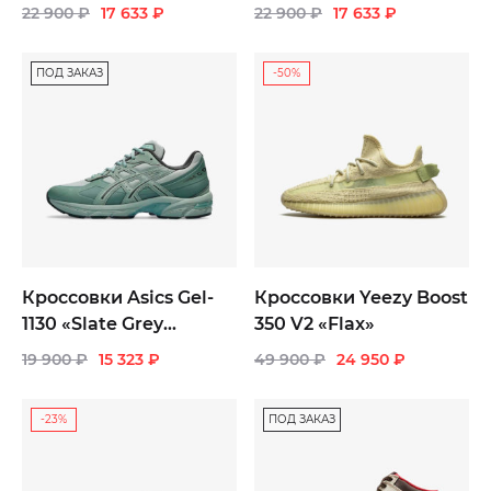
«Black White»
«Summit White»
22 900
₽
17 633
₽
22 900
₽
17 633
₽
ПОД ЗАКАЗ
-50%
Кроссовки Asics Gel-
Кроссовки Yeezy Boost
1130 «Slate Grey
350 V2 «Flax»
Graphite Grey»
19 900
₽
15 323
₽
49 900
₽
24 950
₽
мужские
-23%
ПОД ЗАКАЗ