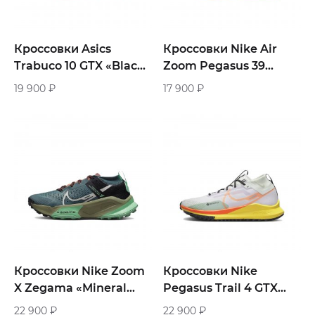
Кроссовки Asics
Кроссовки Nike Air
Trabuco 10 GTX «Black /
Zoom Pegasus 39
Soothing Sea»
Shield «Medium Ash»
19 900
₽
17 900
₽
Кроссовки Nike Zoom
Кроссовки Nike
X Zegama «Mineral
Pegasus Trail 4 GTX
Slate»
«Yellow Orange»
22 900
₽
22 900
₽