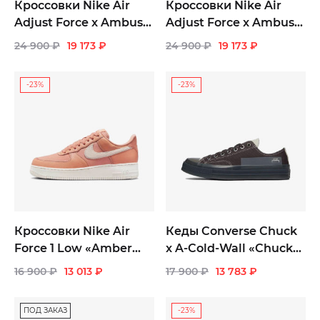
Кроссовки Nike Air
Кроссовки Nike Air
Adjust Force x Ambush
Adjust Force x Ambush
«Summit White and
«Orange»
24 900
₽
19 173
₽
24 900
₽
19 173
₽
Black»
-23%
-23%
Кроссовки Nike Air
Кеды Converse Chuck
Force 1 Low «Amber
x A-Cold-Wall «Chuck
Brown»
Taylor All Star 1970s
16 900
₽
13 013
₽
17 900
₽
13 783
₽
Pavement Silver Birch»
ПОД ЗАКАЗ
-23%