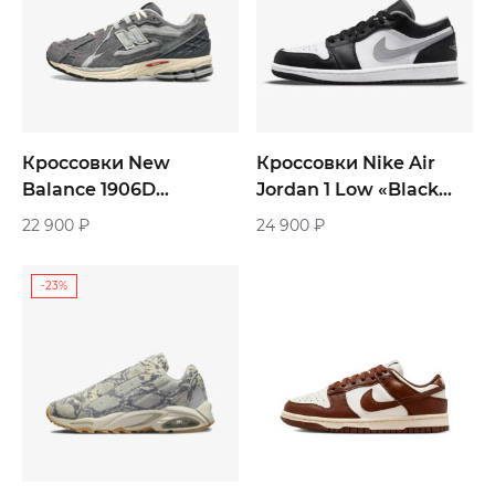
Кроссовки New
Кроссовки Nike Air
Balance 1906D
Jordan 1 Low «Black
«Protection Pack
White Grey» мужские
22 900
₽
24 900
₽
Harbor Grey»
-23%