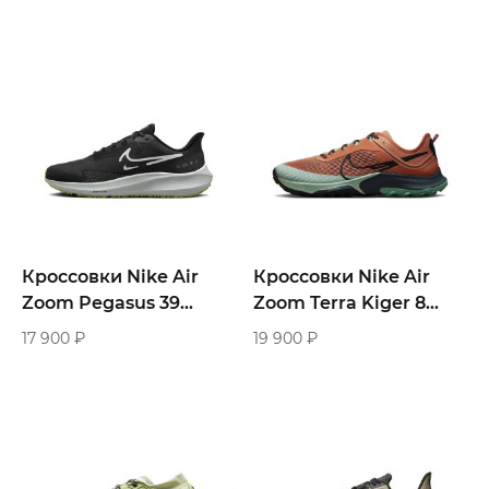
Кроссовки Nike Air
Кроссовки Nike Air
Zoom Pegasus 39
Zoom Terra Kiger 8
Shield «Black / Dark
«Orange Trance Mint»
17 900
₽
19 900
₽
Smoke Grey»