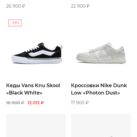
«Protection Pack Rain
Grey»
26 900
₽
22 900
₽
Cloud»
-23%
Кеды Vans Knu Skool
Кроссовки Nike Dunk
«Black White»
Low «Photon Dust»
16 900
₽
13 013
₽
17 900
₽