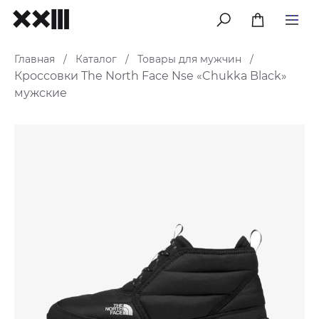
меню
Главная
Каталог
Товары для мужчин
/
/
/
Кроссовки The North Face Nse «Chukka Black»
мужские