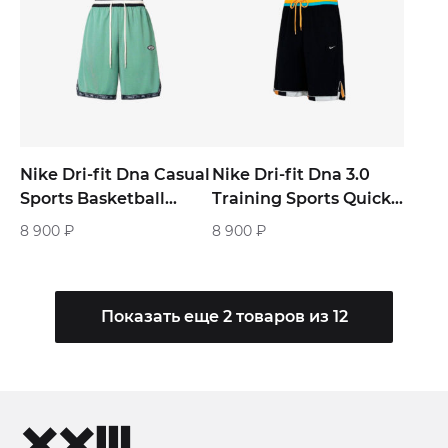
Nike Dri-fit Dna Casual
Nike Dri-fit Dna 3.0
Sports Basketball
Training Sports Quick
Shorts «Green»
Dry Basketball Shorts
8 900
₽
8 900
₽
«Black»
Показать еще 2 товаров из 12