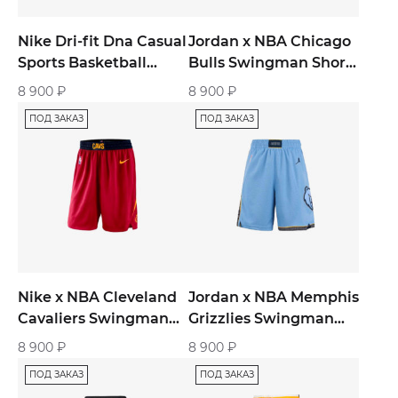
Nike Dri-fit Dna Casual
Jordan x NBA Chicago
Sports Basketball
Bulls Swingman Shorts
Shorts «Grey»
«Black»
8 900
₽
8 900
₽
ПОД ЗАКАЗ
ПОД ЗАКАЗ
Nike x NBA Cleveland
Jordan x NBA Memphis
Cavaliers Swingman
Grizzlies Swingman
Shorts «Icon Edition»
Shorts «Light Blue»
8 900
₽
8 900
₽
ПОД ЗАКАЗ
ПОД ЗАКАЗ