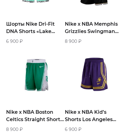
Шорты Nike Dri-Fit
Nike x NBA Memphis
DNA Shorts «Lake
Grizzlies Swingman
Green»
Shorts «Black»
6 900
₽
8 900
₽
Nike x NBA Boston
Nike x NBA Kid’s
Celtics Straight Shorts
Shorts Los Angeles
«Green»
Lakers «Purple»
8 900
₽
6 900
₽