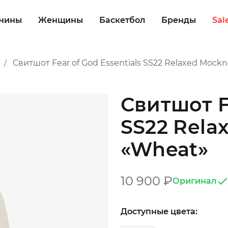
чины
Женщины
Баскетбол
Бренды
Sal
Свитшот Fear of God Essentials SS22 Relaxed Mock
/
Свитшот Fe
SS22 Rela
«Wheat»
10 900
₽
Оригинал
Доступные цвета: