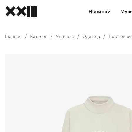
Новинки
Муж
Главная
Каталог
Унисекс
Одежда
Толстовки
/
/
/
/