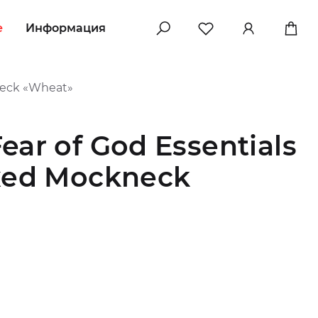
e
Информация
neck «Wheat»
ar of God Essentials
xed Mockneck