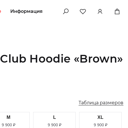
e
Информация
 Club Hoodie «Brown»
Таблица размеров
M
L
XL
9 900
₽
9 900
₽
9 900
₽