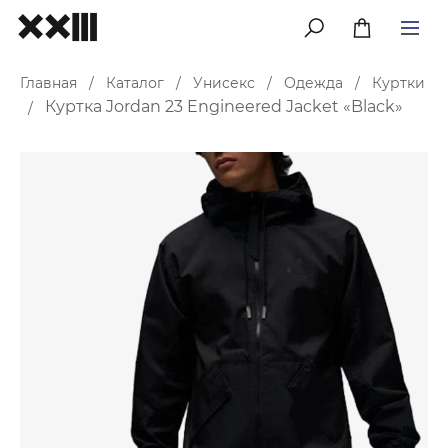
меню
Главная
Каталог
Унисекс
Одежда
Куртки
/
/
/
/
Куртка Jordan 23 Engineered Jacket «Black»
/