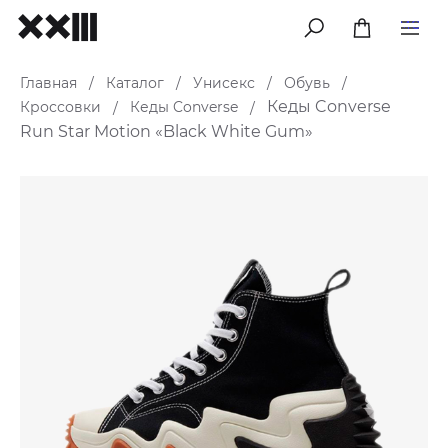
меню
Главная
Каталог
Унисекс
Обувь
/
/
/
/
Кеды Converse
Кроссовки
Кеды Converse
/
/
Run Star Motion «Black White Gum»