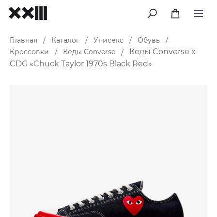
меню
Главная
Каталог
Унисекс
Обувь
/
/
/
/
Кеды Converse x
Кроссовки
Кеды Converse
/
/
CDG «Chuck Taylor 1970s Black Red»