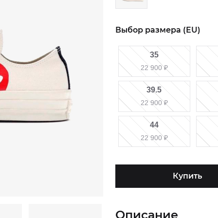
Выбор размера (EU)
35
22 900
₽
39.5
22 900
₽
44
22 900
₽
Купить
Описание