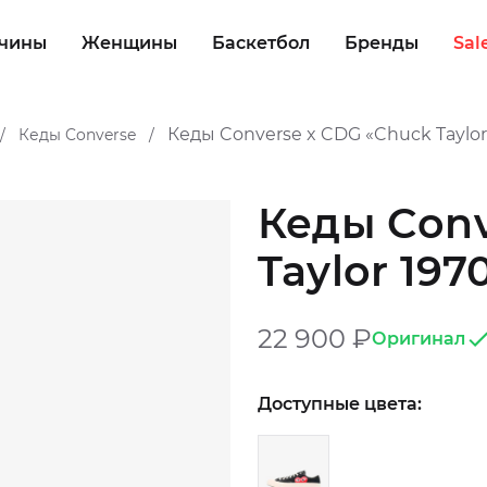
чины
Женщины
Баскетбол
Бренды
Sal
Кеды Converse x CDG «Chuck Taylor
Кеды Converse
/
/
Кеды Conv
Taylor 197
22 900
₽
Оригинал
Доступные цвета: