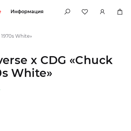
e
Информация
 1970s White»
erse x CDG «Chuck
0s White»