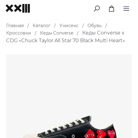
меню
Главная
Каталог
Унисекс
Обувь
/
/
/
/
Кеды Converse x
Кроссовки
Кеды Converse
/
/
CDG «Chuck Taylor All Star 70 Black Multi Heart»