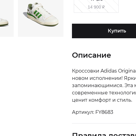
14 900
₽
Купить
Описание
Кроссовки Adidas Origina
новом исполнении! Ярки
запоминающимися. Эта м
современные технологии,
ценит комфорт и стиль.
Артикул: FY8683
Правила достав