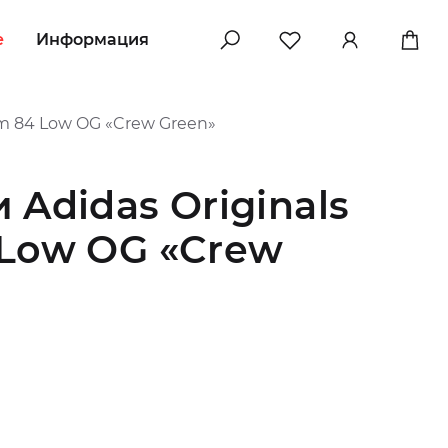
e
Информация
um 84 Low OG «Crew Green»
 Adidas Originals
 Low OG «Crew