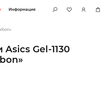
e
Информация
arbon»
Asics Gel-1130
rbon»