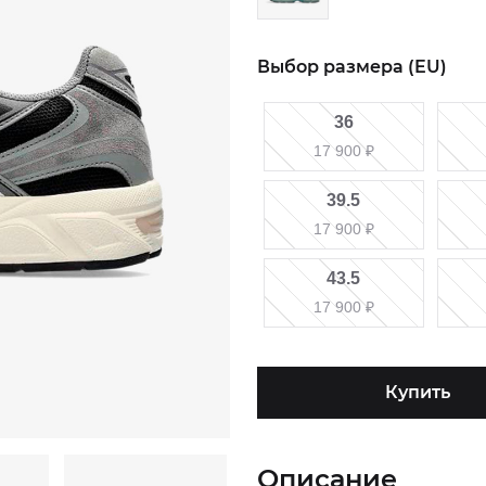
Выбор размера (EU)
36
17 900
₽
39.5
17 900
₽
43.5
17 900
₽
Купить
Описание