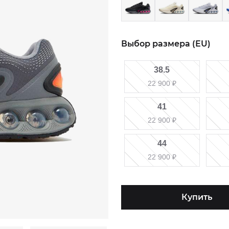
Выбор размера (EU)
38.5
22 900
₽
41
22 900
₽
44
22 900
₽
Купить