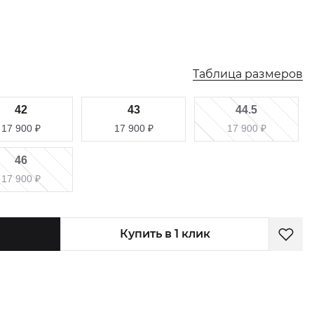
Таблица размеров
42
43
44.5
17 900
₽
17 900
₽
17 900
₽
46
17 900
₽
Купить в 1 клик