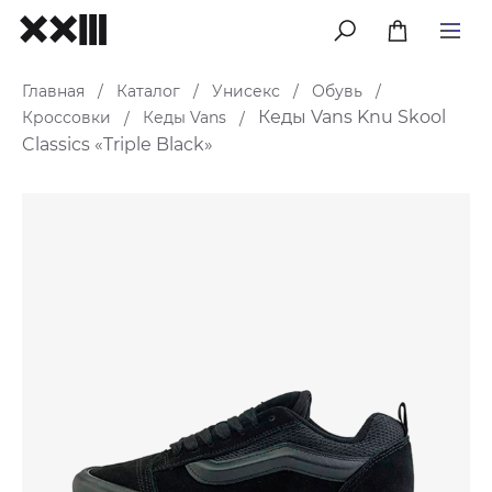
меню
Главная
Каталог
Унисекс
Обувь
/
/
/
/
Кеды Vans Knu Skool
Кроссовки
Кеды Vans
/
/
Classics «Triple Black»