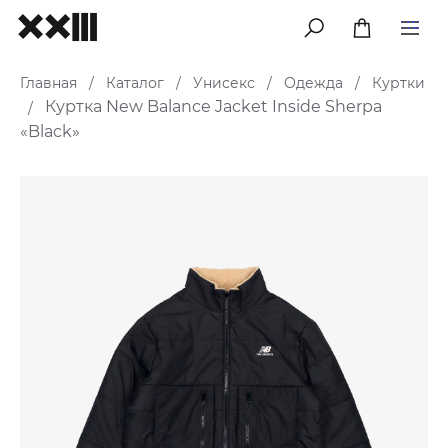
меню
Главная
Каталог
Унисекс
Одежда
Куртки
/
/
/
/
Куртка New Balance Jacket Inside Sherpa
/
«Black»