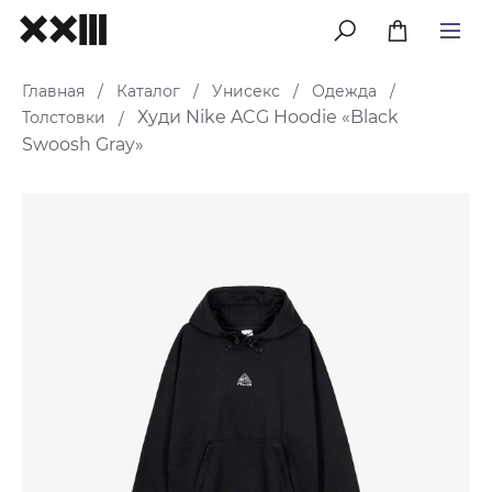
меню
Главная
Каталог
Унисекс
Одежда
/
/
/
/
Худи Nike ACG Hoodie «Black
Толстовки
/
Swoosh Gray»