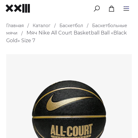
меню
Главная
Каталог
Баскетбол
Баскетбольные
/
/
/
Мяч Nike All Court Basketball Ball «Black
мячи
/
Gold» Size 7