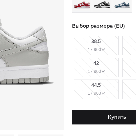
Выбор размера (EU)
38.5
17 900
₽
42
17 900
₽
44.5
17 900
₽
Купить