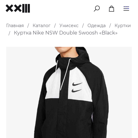
меню
Главная
Каталог
Унисекс
Одежда
Куртки
/
/
/
/
Куртка Nike NSW Double Swoosh «Black»
/