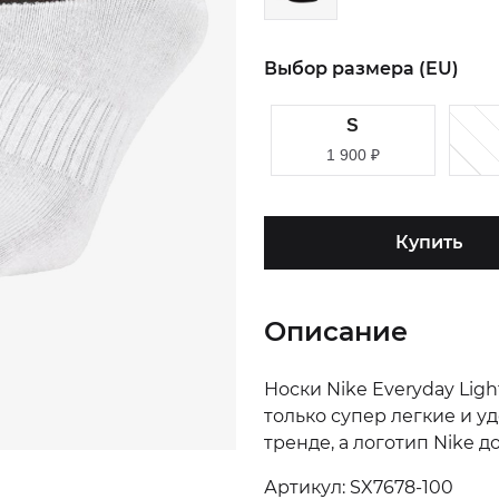
Выбор размера (EU)
S
1 900
₽
Купить
Описание
Носки Nike Everyday Lig
только супер легкие и уд
тренде, а логотип Nike 
Артикул: SX7678-100