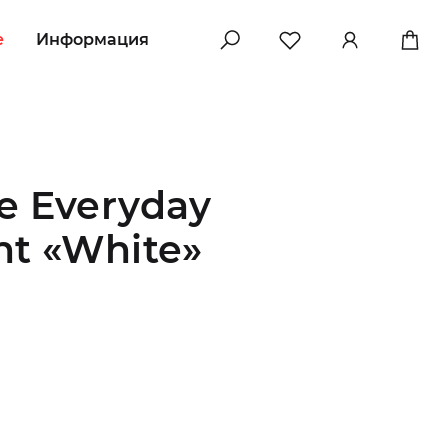
e
Информация
e Everyday
ht «White»