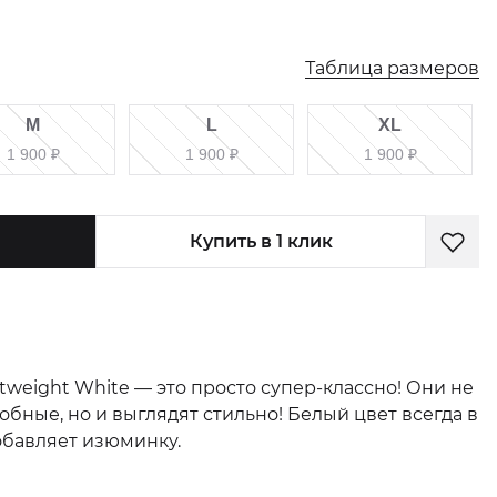
Таблица размеров
M
L
XL
1 900
₽
1 900
₽
1 900
₽
Купить в 1 клик
htweight White — это просто супер-классно! Они не
обные, но и выглядят стильно! Белый цвет всегда в
добавляет изюминку.