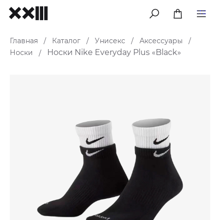
меню
Главная
Каталог
Унисекс
Аксессуары
/
/
/
/
Носки Nike Everyday Plus «Black»
Носки
/