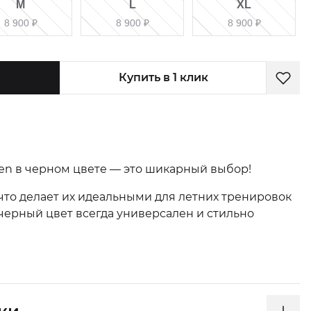
M
L
XL
8 900
₽
8 900
₽
8 900
₽
Купить в 1 клик
n в черном цвете — это шикарный выбор!
что делает их идеальными для летних тренировок
 черный цвет всегда универсален и стильно