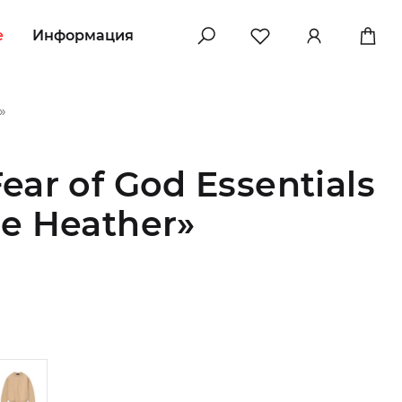
e
Информация
»
ar of God Essentials
e Heather»