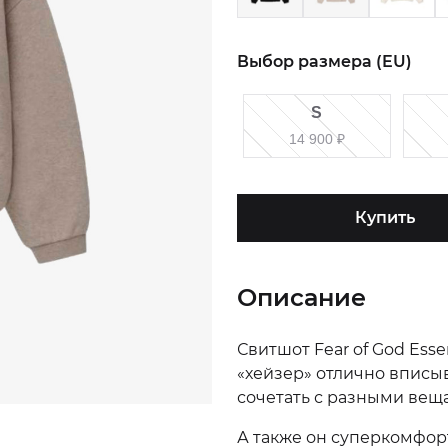
Выбор размера (EU)
S
14 900
₽
Купить
Описание
Свитшот Fear of God Esse
«хейзер» отлично вписыв
сочетать с разными вещ
А также он суперкомфор