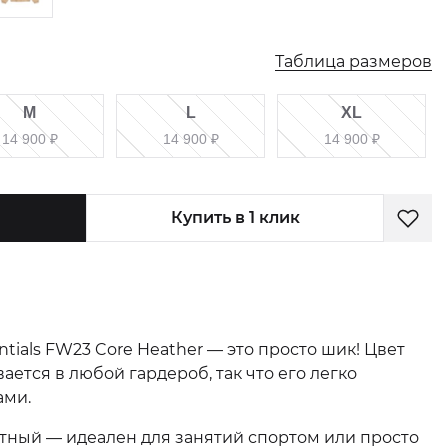
Таблица размеров
M
L
XL
14 900
₽
14 900
₽
14 900
₽
Купить в 1 клик
ntials FW23 Core Heather — это просто шик! Цвет
ается в любой гардероб, так что его легко
ами.
тный — идеален для занятий спортом или просто