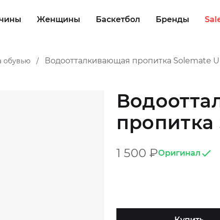
чины
Женщины
Баскетбол
Бренды
Sal
Водоотталкивающая пропитка Solemate Ult
а обувью
/
Водоотта
пропитка 
1 500
₽
Оригинал
Купить