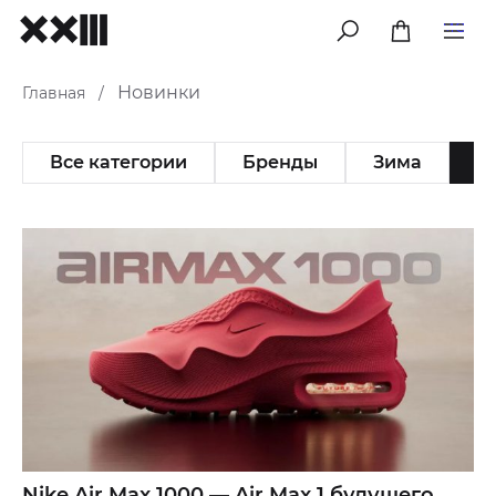
меню
Новинки
Главная
/
Все категории
Бренды
Зима
Н
Nike Air Max 1000 — Air Max 1 будущего