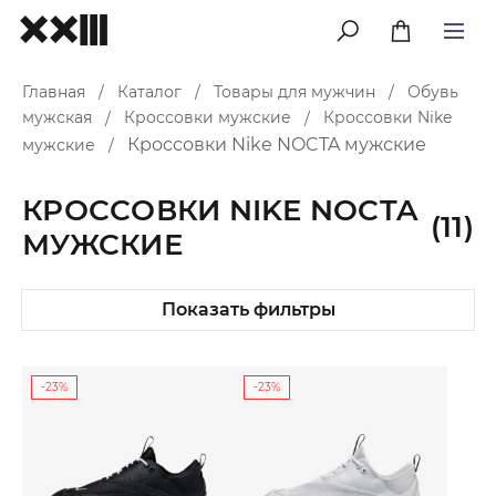
меню
Главная
Каталог
Товары для мужчин
Обувь
/
/
/
мужская
Кроссовки мужские
Кроссовки Nike
/
/
Кроссовки Nike NOCTA мужские
мужские
/
КРОССОВКИ NIKE NOCTA
(11)
МУЖСКИЕ
Показать фильтры
-23%
-23%