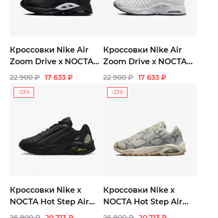
Кроссовки Nike Air
Кроссовки Nike Air
Zoom Drive x NOCTA
Zoom Drive x NOCTA
«Black White»
«Summit White»
22 900
₽
17 633
₽
22 900
₽
17 633
₽
-23%
-23%
Кроссовки Nike x
Кроссовки Nike x
NOCTA Hot Step Air
NOCTA Hot Step Air
Terra «Triple Black»
Terra «Light Bone»
26 900
₽
20 713
₽
26 900
₽
20 713
₽