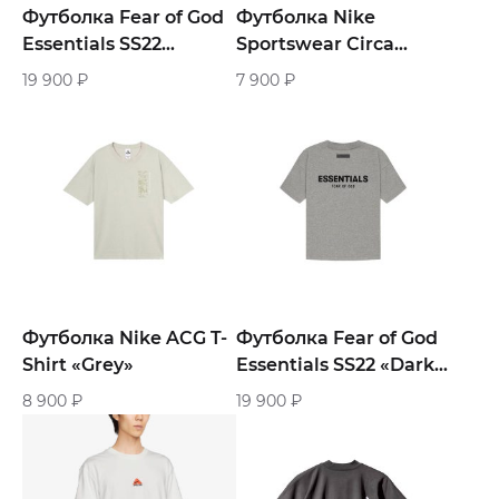
Футболка Fear of God
Футболка Nike
Essentials SS22
Sportswear Circa
«Black»
«Gold»
19 900
₽
7 900
₽
Футболка Nike ACG T-
Футболка Fear of God
Shirt «Grey»
Essentials SS22 «Dark
Oatmeal»
8 900
₽
19 900
₽