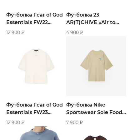
Футболка Fear of God
Футболка 23
Essentials FW22
AR(T)CHIVE «Air to
«Coral»
style»
12 900
₽
4 900
₽
Футболка Fear of God
Футболка Nike
Essentials FW23
Sportswear Sole Food
«White»
«Biege»
12 900
₽
7 900
₽