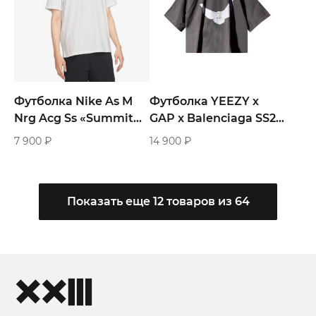
Футболка Nike As M
Футболка YEEZY х
Nrg Acg Ss «Summit
GAP x Balenciaga SS22
White»
3/4 Sleeve Tee «Dark
7 900
₽
14 900
₽
Grey»
Показать еще 12 товаров из 64