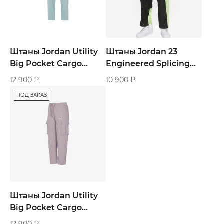
Штаны Jordan Utility
Штаны Jordan 23
Big Pocket Cargo
Engineered Splicing
Casual Long Pants
Mesh Sports «Green»
12 900
₽
10 900
₽
«Ocean Deep Blue»
ПОД ЗАКАЗ
Штаны Jordan Utility
Big Pocket Cargo
Casual Long Pants
12 900
₽