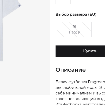
Выбор размера (EU)
M
3 900
₽
Купить
Описание
Белая футболка Fragmen
для любителей моды! Эта
себе минимализм и высо
холст, позволяющий выд
Эта футболка, изготовле