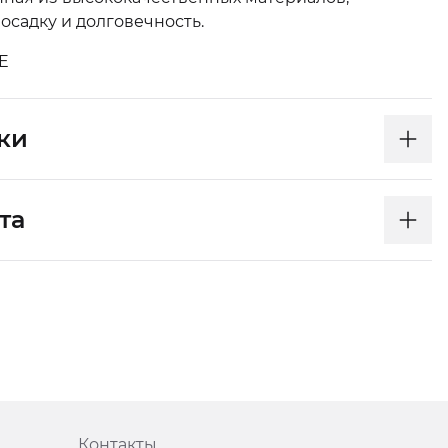
осадку и долговечность.
E
ки
та
Контакты