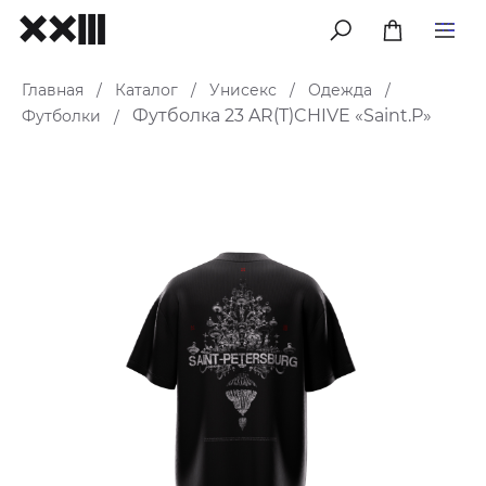
меню
Главная
Каталог
Унисекс
Одежда
/
/
/
/
Футболка 23 AR(T)CHIVE «Saint.P»
Футболки
/