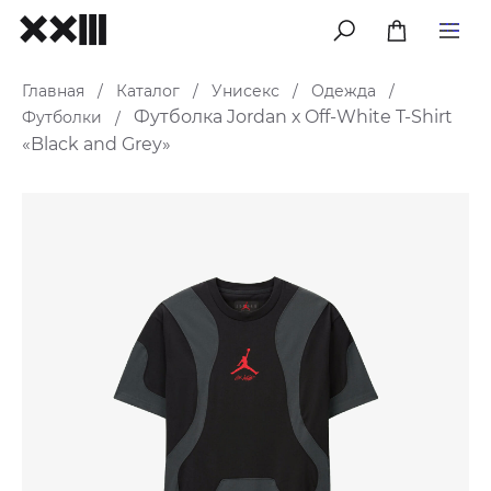
меню
Главная
Каталог
Унисекс
Одежда
/
/
/
/
Футболка Jordan х Off-White T-Shirt
Футболки
/
«Black and Grey»