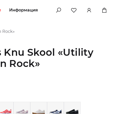
e
Информация
n Rock»
Knu Skool «Utility
n Rock»