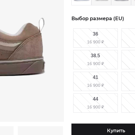
Выбор размера (EU)
36
16 900
₽
38.5
16 900
₽
41
16 900
₽
44
16 900
₽
Купить