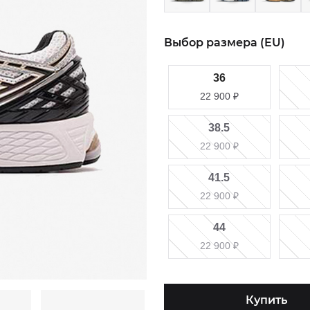
Выбор размера (EU)
36
22 900
₽
38.5
22 900
₽
41.5
22 900
₽
44
22 900
₽
Купить