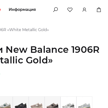
e
Информация
6R «White Metallic Gold»
 New Balance 1906R
allic Gold»