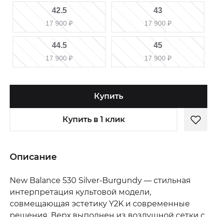
42.5
43
17 900
₽
17 900
₽
44.5
45
17 900
₽
17 900
₽
Купить
Купить в 1 клик
Описание
New Balance 530 Silver-Burgundy — стильная
интерпретация культовой модели,
совмещающая эстетику Y2K и современные
решения. Верх выполнен из воздушной сетки с