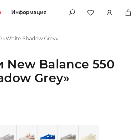
e
Информация
0 «White Shadow Grey»
 New Balance 550
adow Grey»