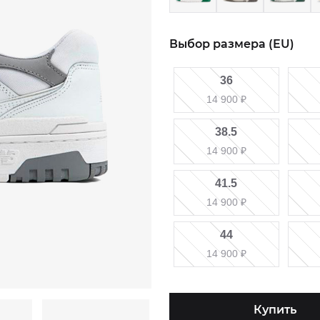
Выбор размера (EU)
36
14 900
₽
38.5
14 900
₽
41.5
14 900
₽
44
14 900
₽
Купить