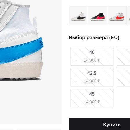
Выбор размера (EU)
40
14 900
₽
42.5
14 900
₽
45
14 900
₽
Купить