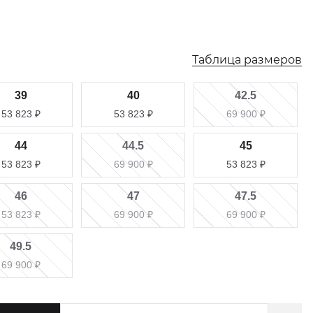
Таблица размеров
39
40
42.5
53 823
₽
53 823
₽
69 900
₽
44
44.5
45
53 823
₽
69 900
₽
53 823
₽
46
47
47.5
53 823
₽
69 900
₽
69 900
₽
49.5
69 900
₽