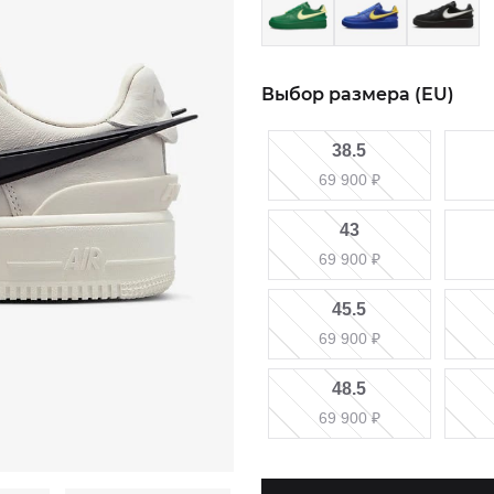
Выбор размера (EU)
38.5
69 900
₽
43
69 900
₽
45.5
69 900
₽
48.5
69 900
₽