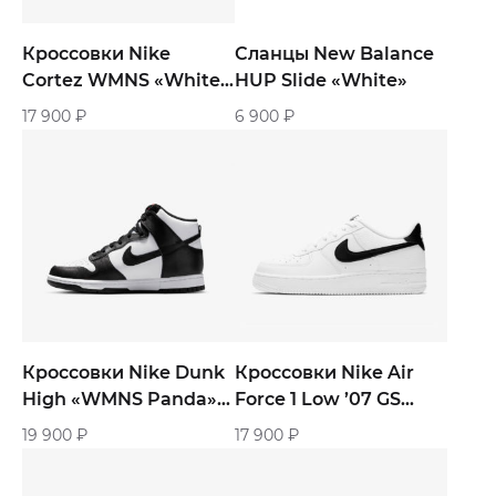
Кроссовки Nike
Сланцы New Balance
Cortez WMNS «White
HUP Slide «White»
and Black» женские
17 900
₽
6 900
₽
Кроссовки Nike Dunk
Кроссовки Nike Air
High «WMNS Panda»
Force 1 Low ’07 GS
женские
«White Black»
19 900
₽
17 900
₽
женские