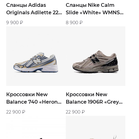
Сланцы Adidas
Сланцы Nike Calm
Originals Adilette 22
Slide «White» WMNS
«Sand Strata Beige»‎
женские
9 900
₽
8 900
₽
Кроссовки New
Кроссовки New
Balance 740 «Heron
Balance 1906R «Grey
Blue Vintage Indigo»
Brown»
22 900
₽
22 900
₽