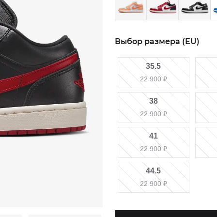
Выбор размера (EU)
35.5
22 900
₽
38
22 900
₽
41
22 900
₽
44.5
22 900
₽