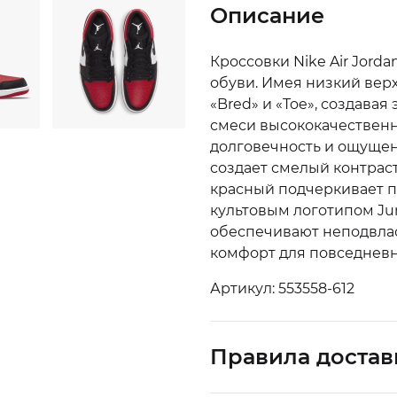
Описание
Кроссовки Nike Air Jorda
обуви. Имея низкий верх
«Bred» и «Toe», создава
смеси высококачествен
долговечность и ощущен
создает смелый контраст
красный подчеркивает пя
культовым логотипом J
обеспечивают неподвла
комфорт для повседнев
Артикул: 553558-612
Правила достав