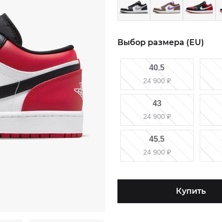
Выбор размера (EU)
40.5
24 900
₽
43
24 900
₽
45.5
24 900
₽
Купить