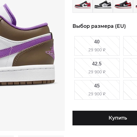
Выбор размера (EU)
40
29 900
₽
42.5
29 900
₽
45
29 900
₽
Купить