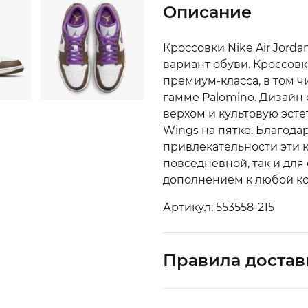
Описание
Кроссовки Nike Air Jord
вариант обуви. Кроссов
премиум-класса, в том ч
гамме Palomino. Дизайн 
верхом и культовую эстет
Wings на пятке. Благод
привлекательности эти к
повседневной, так и для
дополнением к любой ко
Артикул: 553558-215
Правила достав