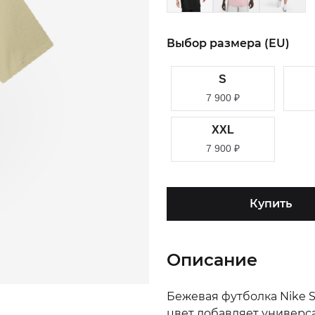
Выбор размера (EU)
S
7 900
₽
XXL
7 900
₽
Купить
Описание
Бежевая футболка Nike S
цвет добавляет универса