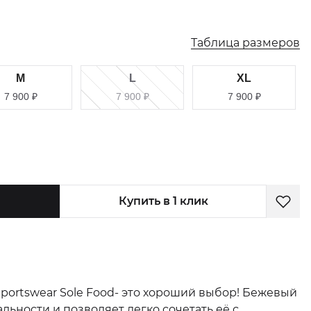
Таблица размеров
M
L
XL
7 900
₽
7 900
₽
7 900
₽
Купить в 1 клик
portswear Sole Food- это хороший выбор! Бежевый
льности и позволяет легко сочетать её с