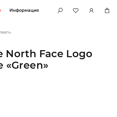
e
Информация
reen»
 North Face Logo
e «Green»