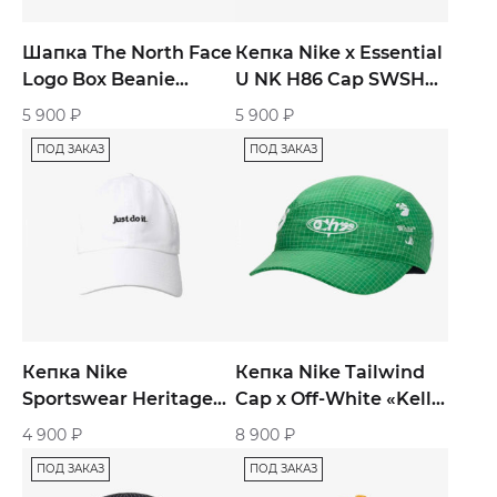
Шапка The North Face
Кепка Nike x Essential
Logo Box Beanie
U NK H86 Cap SWSH
«Gray»
«White»
5 900
₽
5 900
₽
ПОД ЗАКАЗ
ПОД ЗАКАЗ
Кепка Nike
Кепка Nike Tailwind
Sportswear Heritage
Cap x Off-White «Kelly
«White»
Green»
4 900
₽
8 900
₽
ПОД ЗАКАЗ
ПОД ЗАКАЗ