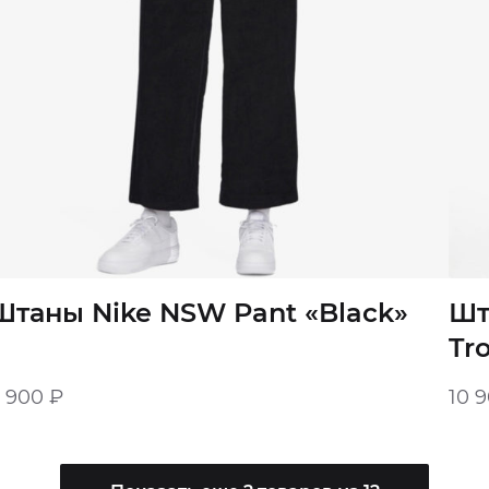
Штаны Nike NSW Pant «Black»
Шт
Tr
8 900
₽
10 