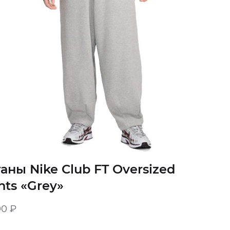
аны Nike Club FT Oversized
nts «Grey»
00
₽