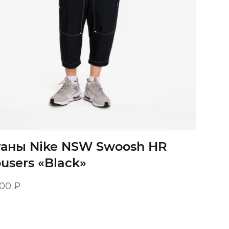
аны Nike NSW Swoosh HR
ousers «Black»
900
₽