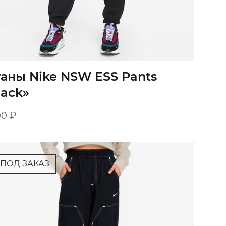
аны Nike NSW ESS Pants
lack»
00
₽
ПОД ЗАКАЗ