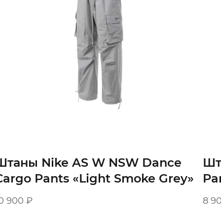
Штаны Nike AS W NSW Dance
Шт
Cargo Pants «Light Smoke Grey»
Pa
0 900
₽
8 9