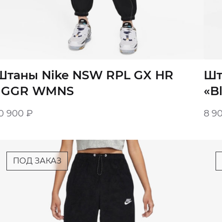
Штаны Nike NSW RPL GX HR
Шт
JGGR WMNS
«B
0 900
₽
8 9
ПОД ЗАКАЗ