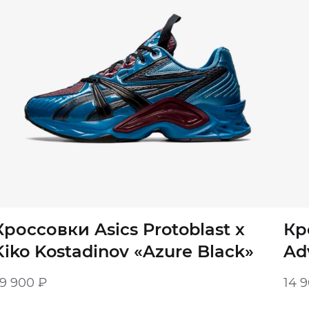
Кроссовки Asics Protoblast x
Кр
Kiko Kostadinov «Azure Black»
Ad
29 900
₽
14 