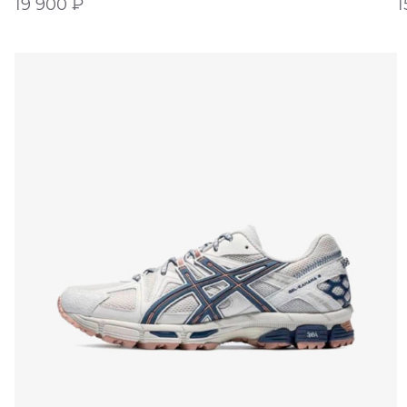
19 900
₽
1