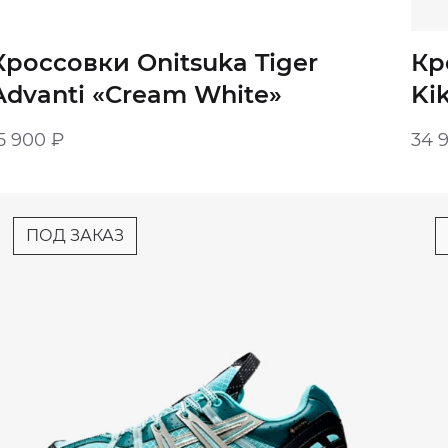
Кроссовки Onitsuka Tiger
Кр
Advanti «Cream White»
Ki
Br
5 900
₽
34 
ПОД ЗАКАЗ