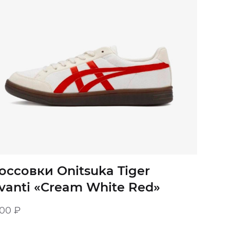
оссовки Onitsuka Tiger
vanti «Cream White Red»
900
₽