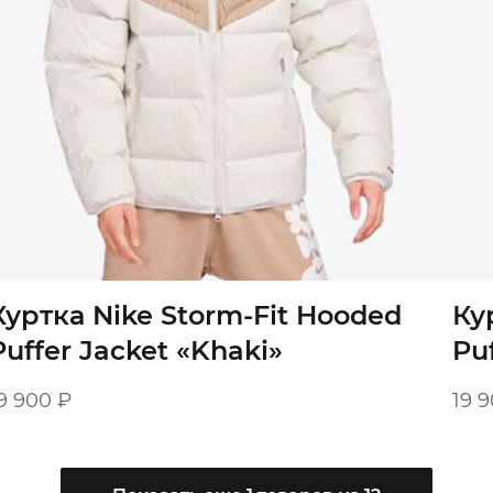
Куртка Nike Storm-Fit Hooded
Ку
Puffer Jacket «Khaki»
Pu
9 900
₽
19 