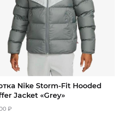
ртка Nike Storm-Fit Hooded
ffer Jacket «Grey»
900
₽