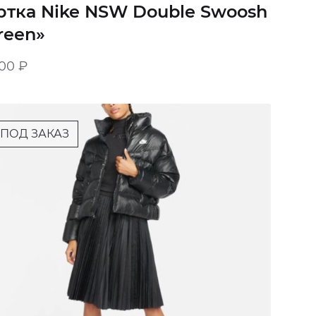
ртка Nike NSW Double Swoosh
reen»
900
₽
ПОД ЗАКАЗ