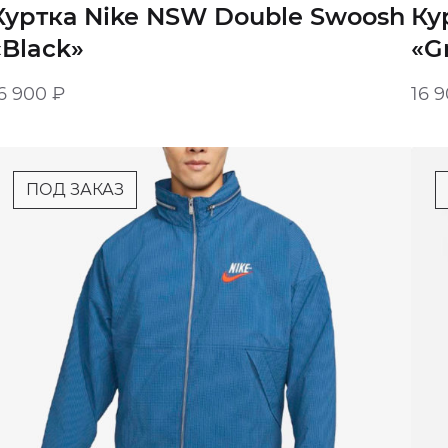
Куртка Nike NSW Double Swoosh
Ку
«Black»
«G
6 900
₽
16 
ПОД ЗАКАЗ