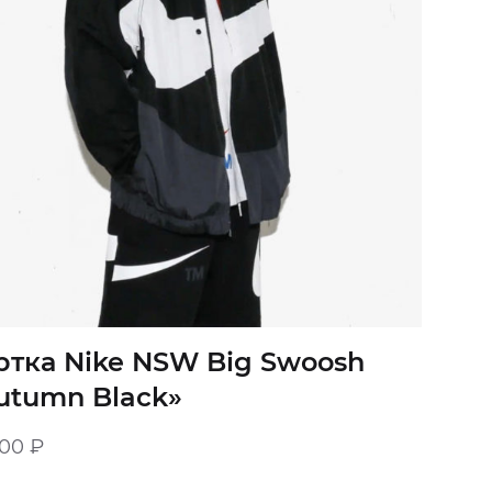
ртка Nike NSW Big Swoosh
utumn Black»
900
₽