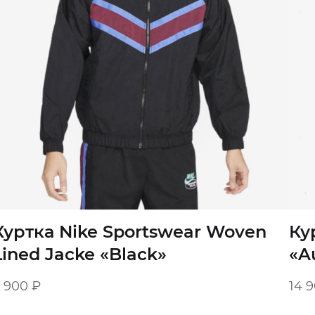
Куртка Nike Sportswear Woven
Ку
Lined Jacke «Black»
«A
9 900
₽
14 