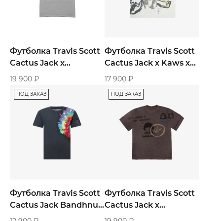
Футболка Travis Scott
Футболка Travis Scott
Cactus Jack x
Cactus Jack х Kaws х
NEIGHBORHOOD
Fragment Tee «Aged
19 900
₽
17 900
₽
Carousel «Grey»
Yellow»
ПОД ЗАКАЗ
ПОД ЗАКАЗ
Футболка Travis Scott
Футболка Travis Scott
Cactus Jack Bandhnu
Cactus Jack х
Printing «Tee Blue»
Fragment Hiroshi Tee
12 900
₽
19 900
₽