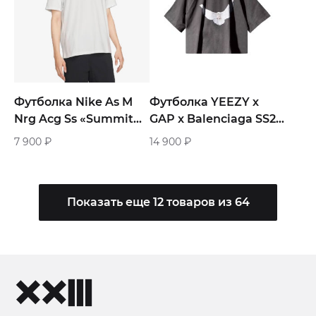
Футболка Nike As M
Футболка YEEZY х
Nrg Acg Ss «Summit
GAP x Balenciaga SS22
White»
3/4 Sleeve Tee «Dark
7 900
₽
14 900
₽
Grey»
Показать еще 12 товаров из 64