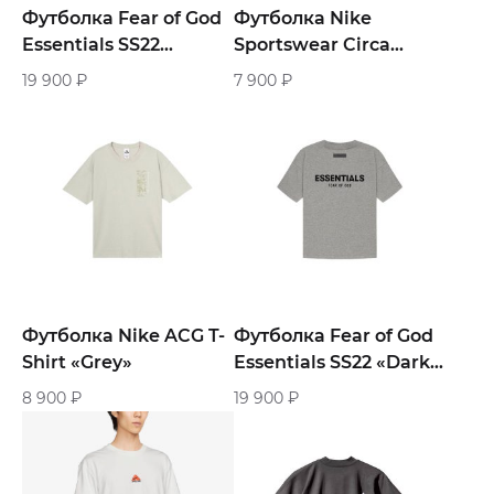
Футболка Fear of God
Футболка Nike
Essentials SS22
Sportswear Circa
«Black»
«Gold»
19 900
₽
7 900
₽
Футболка Nike ACG T-
Футболка Fear of God
Shirt «Grey»
Essentials SS22 «Dark
Oatmeal»
8 900
₽
19 900
₽