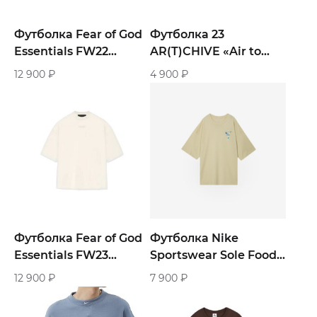
Футболка Fear of God
Футболка 23
Essentials FW22
AR(T)CHIVE «Air to
«Coral»
style»
12 900
₽
4 900
₽
Футболка Fear of God
Футболка Nike
Essentials FW23
Sportswear Sole Food
«White»
«Biege»
12 900
₽
7 900
₽